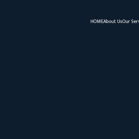
HOME
About Us
Our Ser