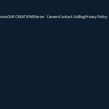
vices
OUR CREATIONS
Series
Careers
Contact Us
Blog
Privacy Policy