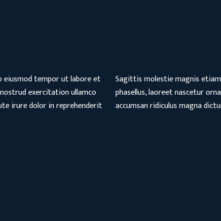
do eiusmod tempor ut labore et
Sagittis molestie magnis etiam 
nostrud exercitation ullamco
phasellus, laoreet nascetur orna
te irure dolor in reprehenderit
accumsan ridiculus magna dictum